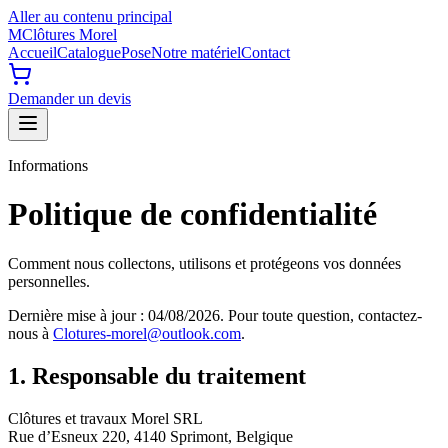
Aller au contenu principal
M
Clôtures Morel
Accueil
Catalogue
Pose
Notre matériel
Contact
Demander un devis
Informations
Politique de confidentialité
Comment nous collectons, utilisons et protégeons vos données
personnelles.
Dernière mise à jour :
04/08/2026
. Pour toute question, contactez-
nous à
Clotures-morel@outlook.com
.
1. Responsable du traitement
Clôtures et travaux Morel SRL
Rue d’Esneux 220
,
4140 Sprimont
,
Belgique